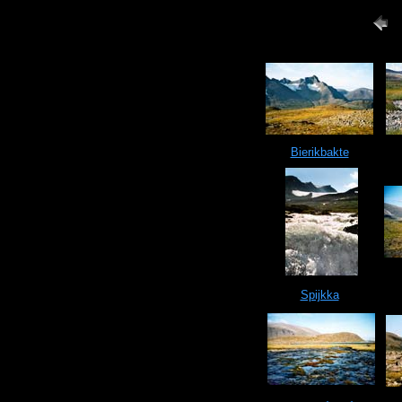
Bierikbakte
Spijkka