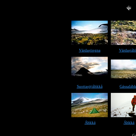
Várdasjiegna
Várdasjåh
Suottasjtjåhkkå
Gássaláh
Áhkká
Áhkká
Gá